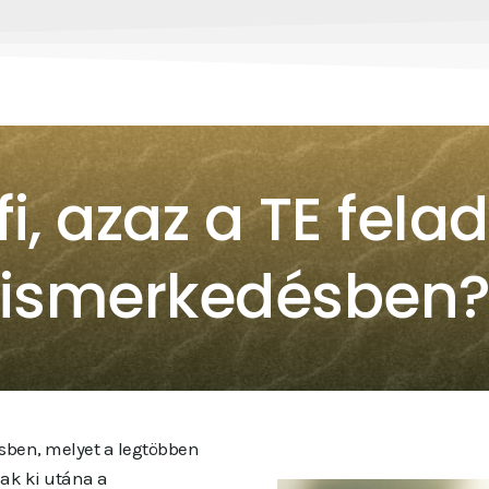
fi, azaz a TE fel
ismerkedésben
ésben, melyet a legtöbben
nak ki utána a