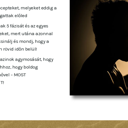
cepteket, melyeket eddig a
gattak előled
k 5 fázisát és az egyes
eket, mert utána azonnal
csinálj és mondj, hogy a
rövid időn belül!
gazinok agymosását, hogy
hhoz, hogy boldog
nővel – MOST
T!