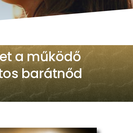
zet a működő
atos barátnőd