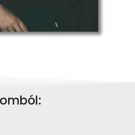
gomból: