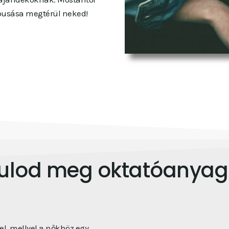
 busása megtérül neked!
nulod meg oktatóanya
l, mellyel a nőkhöz egy