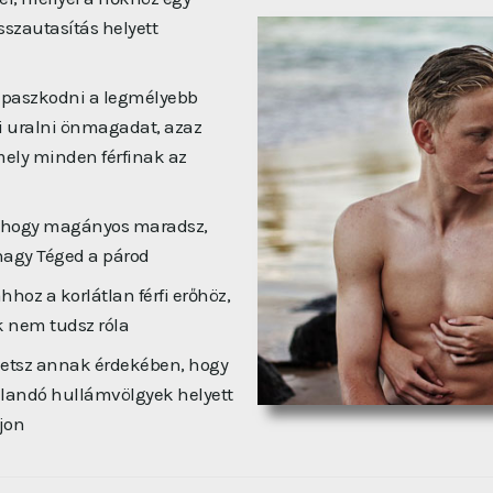
isszautasítás helyett
kapaszkodni a legmélyebb
i uralni önmagadat, azaz
 mely minden férfinak az
: hogy magányos maradsz,
hagy Téged a párod
hoz a korlátlan férfi erőhöz,
k nem tudsz róla
hetsz annak érdekében, hogy
állandó hullámvölgyek helyett
ljon