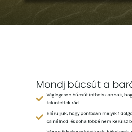
Mondj búcsút a bar
Véglegesen búcsút inthetsz annak, hog
tekintettek rád
Eláruljuk, hogy pontosan melyik 1 dolg
csinálnod, és soha többé nem kerülsz b
Vége a felesleges köröknek, bókoknak,