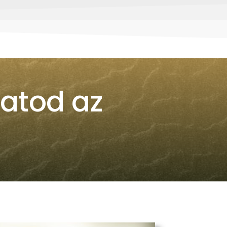
adatod az
?