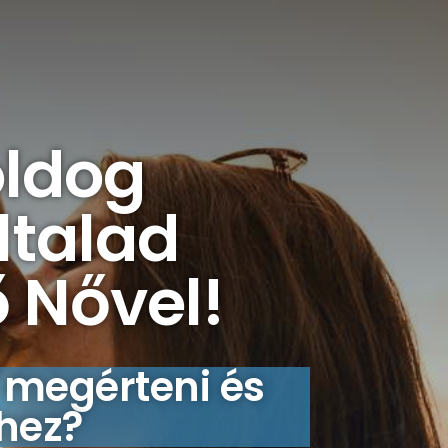
oldog
ltalad
ő Nővel!
 megérteni és
éhez?