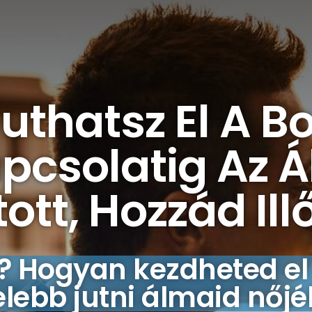
Juthatsz El A B
pcsolatig Az Á
ott, Hozzád Ill
ő? Hogyan kezdheted el
lebb jutni álmaid nőj