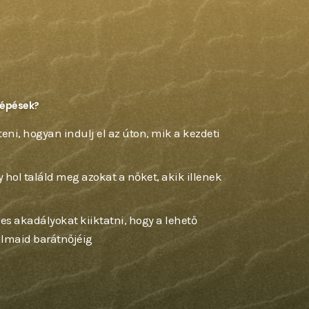
 lépések?
ni, hogyan indulj el az úton, mik a kezdeti
 hol találd meg azokat a nőket, akik illenek
s akadályokat kiiktatni, hogy a lehető
álmaid barátnőjéig