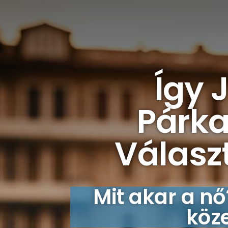
Így 
Párka
Választ
Mit akar a n
köze