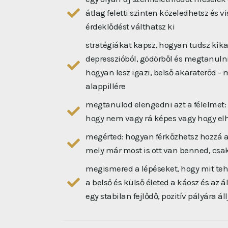
átlag feletti szinten közeledhetsz és v
érdeklődést válthatsz ki
stratégiákat kapsz, hogyan tudsz ki
depresszióból, gödörből és megtanuln
hogyan lesz igazi, belső akaraterőd -
alappillére
megtanulod elengedni azt a félelmet
hogy nem vagy rá képes vagy hogy el
megérted: hogyan férkőzhetsz hozzá ah
mely már most is ott van benned, csa
megismered a lépéseket, hogy mit te
a belső és külső életed a káosz és az 
egy stabilan fejlődő, pozitív pályára ál