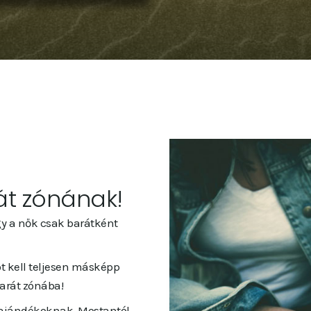
át zónának!
y a nők csak barátként
ot kell teljesen másképp
arát zónába!
 ajándékoknak. Mostantól