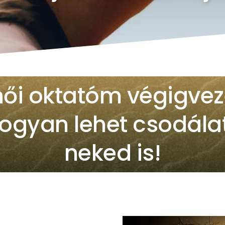
női oktatóm végigve
hogyan lehet csodál
neked is!