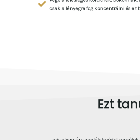
csak a lényegre fog koncentrálni és ez
Ezt ta
egy olyan új szemléletmódot mesélek e