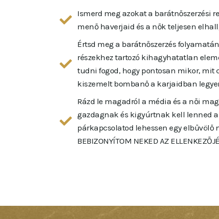
Ismerd meg azokat a barátnőszerzési re
menő haverjaid és a nők teljesen elhall
Értsd meg a barátnőszerzés folyamatána
részekhez tartozó kihagyhatatlan elem
tudni fogod, hogy pontosan mikor, mit 
kiszemelt bombanő a karjaidban legyen 
Rázd le magadról a média és a női ma
gazdagnak és kigyúrtnak kell lenned a
párkapcsolatod lehessen egy elbűvölő 
BEBIZONYÍTOM NEKED AZ ELLENKEZŐJÉ