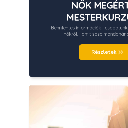
NŐK MEGÉR
MESTERKURZUS
Bennfentes információk csapatunk n
nőkről, amit sose mondanána
Részletek