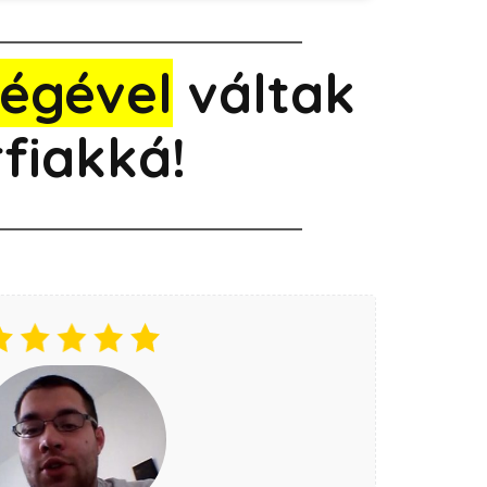
ségével
váltak
fiakká!