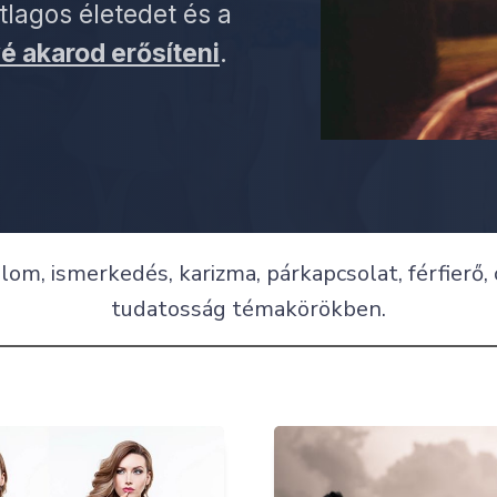
átlagos életedet és a
vé akarod erősíteni
.
om, ismerkedés, karizma, párkapcsolat, férfierő,
tudatosság témakörökben.