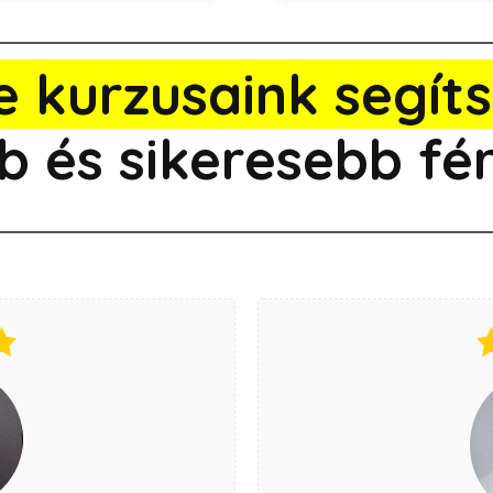
e kurzusaink segít
b és sikeresebb fér