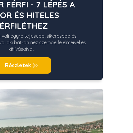
 FÉRFI - 7 LÉPÉS A
OR ÉS HITELES
ÉRFILÉTHEZ
 válj egyre teljesebb, sikeresebb és
vá, aki bátran néz szembe félelmeivel és
kihívásaival.
Részletek