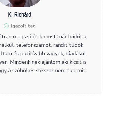
K. Richárd
Igazolt tag
átran megszólítok most már bárkit a
nélkül, telefonszámot, randit tudok
ultam és pozitívabb vagyok, ráadásul
an. Mindenkinek ajánlom aki kicsit is
ifogy a szóból és sokszor nem tud mit