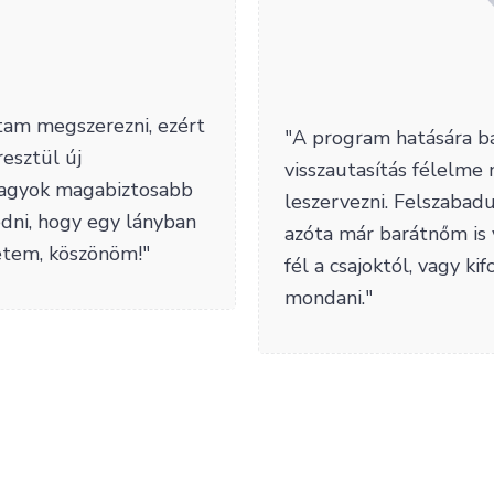
am megszerezni, ezért
"A program hatására b
esztül új
visszautasítás félelme 
vagyok magabiztosabb
leszervezni. Felszabad
edni, hogy egy lányban
azóta már barátnőm is v
etem, köszönöm!"
fél a csajoktól, vagy k
mondani."