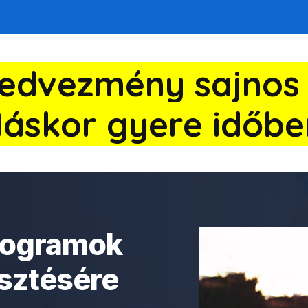
kedvezmény sajnos l
áskor gyere időbe
rogramok
esztésére