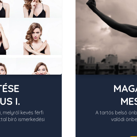
TÉSE
MAGA
S I.
ME
, melyről kevés férfi
A tartós belső ön
ttal bíró ismerkedési
valódi önbe