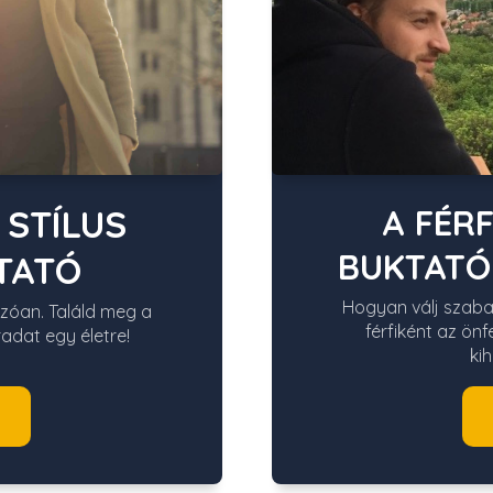
 STÍLUS
A FÉRF
BUKTATÓ
TATÓ
Hogyan válj szaba
nzóan. Találd meg a
férfiként az ön
adat egy életre!
ki