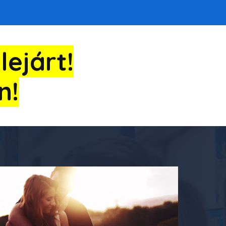
ejárt!
n!