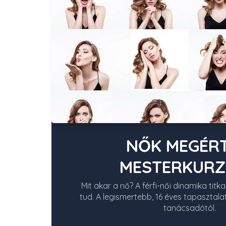
NŐK MEGÉR
MESTERKURZU
Mit akar a nő? A férfi-női dinamika titkai
tud. A legismertebb, 16 éves tapasztala
tanácsadótól.