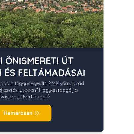
I ÖNISMERETI ÚT
I ÉS FELTÁMADÁSAI
ddá a függőségeidtől? Mik várnak rád
fejlesztési utadon? Hogyan reagálj a
hívásokra, kísértésekre?
Hamarosan