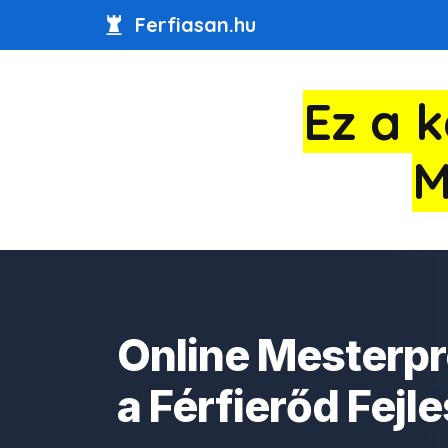
Ferfiasan.hu
Ez a 
M
Online Mesterp
a Férfierőd Fejl