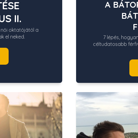
TÉSE
A BÁTOR
BÁT
 II.
F
ői oktatójától a
k el neked.
7 lépés, hogyan
céltudatosabb férfi