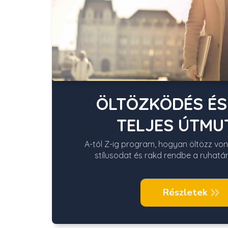
ÖLTÖZKÖDÉS ÉS
TELJES ÚTMU
A-tól Z-ig program, hogyan öltözz vo
stílusodat és rakd rendbe a ruhatár
Részletek