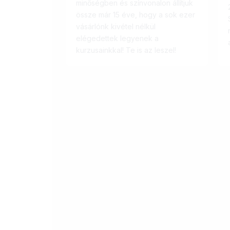
minőségben és színvonalon állítjuk
össze már 15 éve, hogy a sok ezer
vásárlónk kivétel nélkül
elégedettek legyenek a
kurzusainkkal! Te is az leszel!