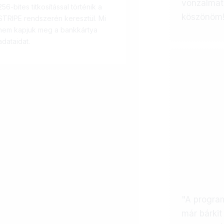
vonzalmat 
256-bites titkosítással történik a
köszönöm
STRIPE rendszerén keresztül. Mi
nem kapjuk meg a bankkártya
adataidat.
"A progra
már bárkit