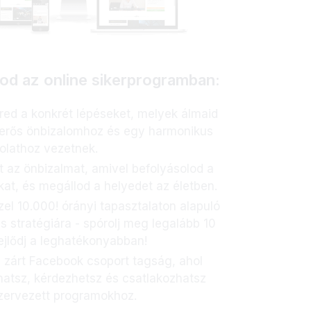
od az online sikerprogramban:
ed a konkrét lépéseket, melyek álmaid
 erős önbizalomhoz és egy harmonikus
olathoz vezetnek​.
t az önbizalmat, amivel befolyásolod a
kat, és megállod a helyedet az életben.
zel 10.000! órányi tapasztalaton alapuló
s stratégiára - spórolj meg legalább 10
ejlődj a leghatékonyabban!
:
zárt Facebook csoport tagság, ahol
hatsz, kérdezhetsz és csatlakozhatsz
zervezett programokhoz.