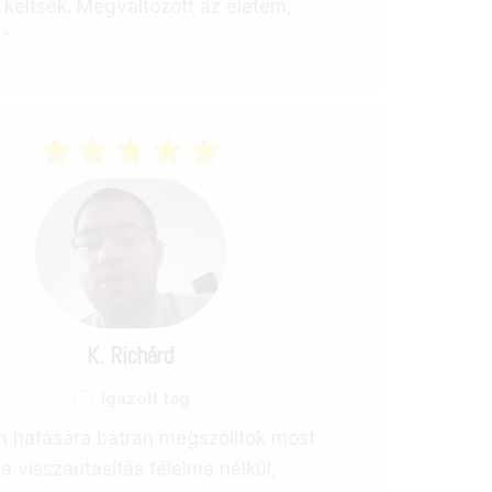
keltsek. Megváltozott az életem,
!"
K. Richárd
Igazolt tag
m hatására bátran megszólítok most
 a visszautasítás félelme nélkül,