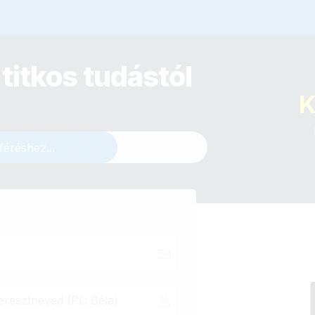
titkos tudástól
K
féréshez...