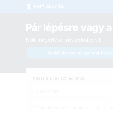
Ferfiasan.hu
Pár lépésre vagy a 
Nők megértése mesterkurzus I.
Utolsó lépések az azonnali hozzá
Adataid a regisztrációhoz