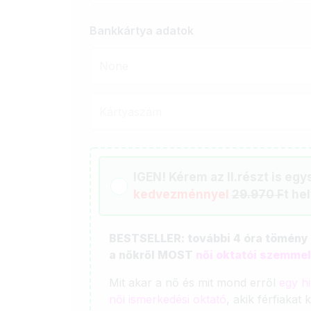
Bankkártya adatok
None
IGEN! Kérem az II.részt is eg
kedvezménnyel
29.970 F
t he
BESTSELLER: további 4 óra tömény
a nőkről MOST
női oktatói szemmel
Mit akar a nő és mit mond erről
egy hi
női ismerkedési oktató
, akik férfiakat 