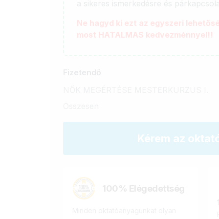
a sikeres ismerkedésre és párkapcsol
Ne hagyd ki ezt az egyszeri lehetős
most HATALMAS kedvezménnyel!!
Fizetendő
NŐK MEGÉRTÉSE MESTERKURZUS I.
Összesen
Kérem az oktat
100% Elégedettség
Minden oktatóanyagunkat olyan