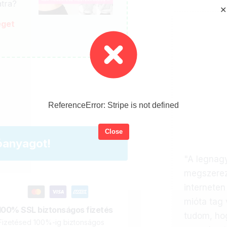
atra?
✕
éget
ReferenceError: Stripe is not defined
Close
óanyagot!
"A legnag
megszerezn
interneten
mióta tag
100% SSL biztonságos fizetés
tudom, hog
Fizetésed 100%-ig biztonságos