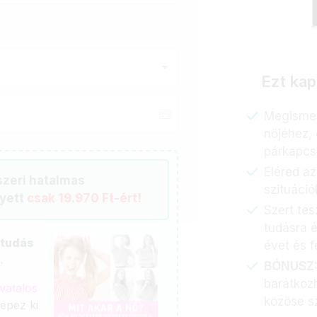
Ezt kap
Megismer
nőjéhez,
párkapcs
Eléred az
yszeri hatalmas
szituáció
lyett
csak 19.970 Ft-ért!
Szert tes
tudásra é
 tudás
évet és f
.
BÓNUSZ
barátkoz
vatalos
közöse s
képez ki