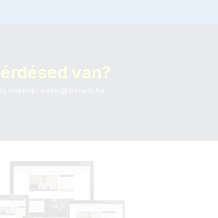
érdésed van?
Írj nekünk: adam@freiwill.hu